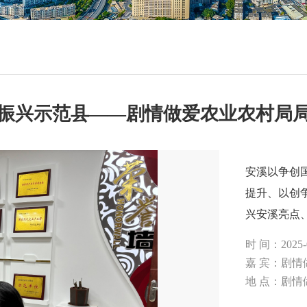
振兴示范县——剧情做爱农业农村局
安溪以争创
提升、以创
兴安溪亮点
时 间：2025-0
嘉 宾：剧
地 点：剧情