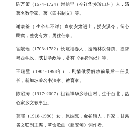
陈万策（1674~1724）崇信里（今祥华乡珍山村）人，清
著名数学家。著《四书制义》等。
谢宸荃（ 生卒年不详）直隶安肃进士，授安溪令，留心
民瘼，整饬有方，勇往任事。
官献瑶（1703~1782）长坑福春人，授翰林院修撰、提督
粤西学政、陕甘学政等，著有《读易偶记》等。
王瑞璧（1904~1998年），剧情做爱解放前最后一任县
长，新加坡著名书法家、教育家。
陈沼涛（1917~2007）祖籍祥华乡珍山村，生于台北，热
心家乡文教事业。
莫耶（1918~1986）女，原姓陈，金谷镇人，作家，甘肃
省文联副主席，革命歌曲《延安颂》词作者。