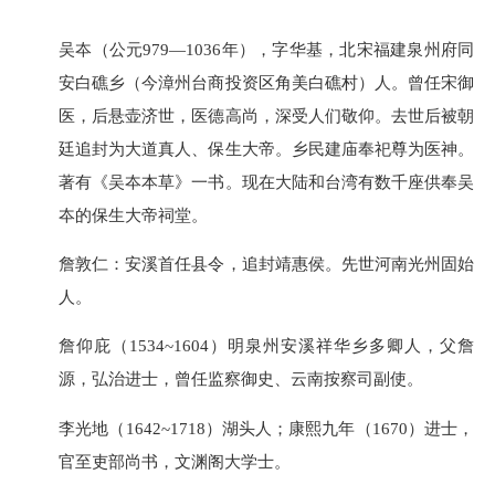
吴夲（公元979—1036年），字华基，北宋福建泉州府同
安白礁乡（今漳州台商投资区角美白礁村）人。曾任宋御
医，后悬壶济世，医德高尚，深受人们敬仰。去世后被朝
廷追封为大道真人、保生大帝。乡民建庙奉祀尊为医神。
著有《吴夲本草》一书。现在大陆和台湾有数千座供奉吴
夲的保生大帝祠堂。
詹敦仁：安溪首任县令，追封靖惠侯。先世河南光州固始
人。
詹仰庇（1534~1604）明泉州安溪祥华乡多卿人，父詹
源，弘治进士，曾任监察御史、云南按察司副使。
李光地（1642~1718）湖头人；康熙九年（1670）进士，
官至吏部尚书，文渊阁大学士。