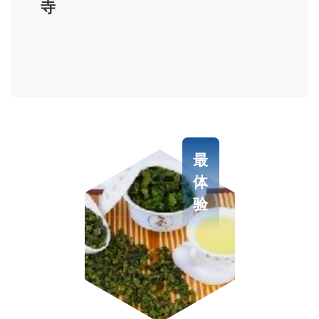
古刹香火历千年
寺
岩宇始建于唐代，祀达摩祖师，古来香火
旺盛，可谓历史悠久。据介绍，最早岩寺十分
简陋，其岩址巨石相拱成殿，有“鬼子掀石”之
传说，五盏磷火，魔光灿烂之神话。
宋王象之著《舆地纪胜》有“浪来山”（阆
苑）的记载。清乾隆版《剧情做爱志》载：唐
最
普照禅师下锡于此。”“自李唐之后，岩寺迭
体
新”。右麓产坑山（今叫炭坑内）“唐处士周朴
验
居此。”又据《同美陈氏族谱》载:“故老相传，
朴常来寺与山僧粥食、对奕”，可见唐代即有阆
苑岩。
千年古刹阆苑岩，几经修葺，几经重建。
据《泉州府志&middot;仙释》载：“宋绍兴四年