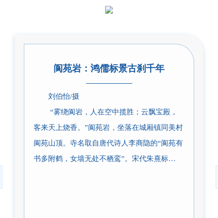
阆苑岩：鸿儒标景古刹千年
刘伯怡/摄
“雾绕阆岩，人在空中揽胜；云飘宝殿，
客来天上烧香。”阆苑岩，坐落在城厢镇同美村
阆苑山顶。寺名取自唐代诗人李商隐的“阆苑有
书多附鹤，女墙无处不栖鸾”。宋代朱熹标
题“清溪八景”之一“阆岩夕照”即指此处。
阆苑风光别有天
阆苑山主峰海拔500余米，因山势似蹙浪