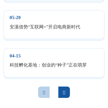
位、绿色发展位列第48位、科技创新位列第70位、
新型城市化质量位列第44位；获评省县域经济实
05-20
力“十强”县（市）。
安溪借势“互联网+”开启电商新时代
04-15
科技孵化基地：创业的“种子”正在萌芽