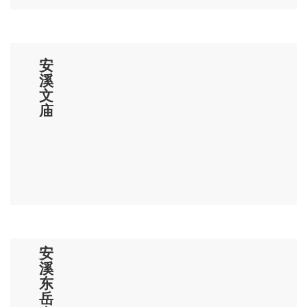
苑无双地，景照夕阳第一山。”不难理解它何以
列为“清溪(安溪)八景”之一。
阆苑岩历史上曾因产白茶闻名，朱文公题
安
写“白茶特产推无价，石笋孤峰别有天”的门柱
溪
茶联，点出此地白茶的珍稀宝贵，是研究安溪
文
庙
茶史的重要例证，具有较高的历史和文化研究
价值。
明代阆苑岩名扬迩遐，明万历甲辰进士、
刑部郎中秦钟震于壁上题回文诗：“阆瀛到者谁
游客，好事春山高枕石。凉冷轻烟带杖藜，苍
苍倒影斜阳夕。”而清乾隆进士义征县正堂陈元
锡游历至此题下《咏石笋》：“清溪山石无此
安
溪
奇，米颠得见应拜之……吁嗟乎，人以此石，
东
无乃是仙佛诗心名士骨，英雄剑胆美人魂！”
岳