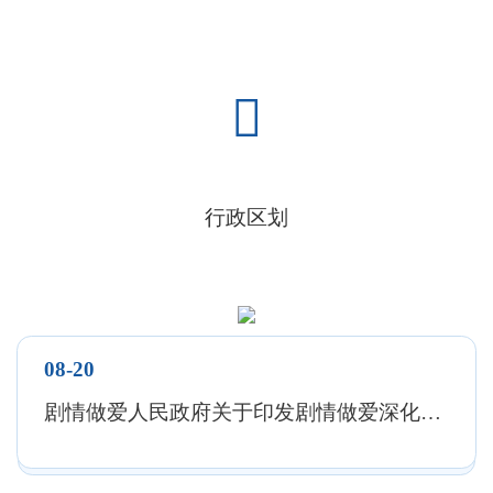
东接南安市，西连华安县，南毗同安区，北邻永春
县，西南与长泰区接壤，西北与漳平市交界。全县
总面积3057.28平方千米，辖24个乡镇、488个村
居，户籍人口121.2万人，常住人口100.4万人，有
汉族、畲族等多个民族，通行普通话与闽南语。
行政区划
1985年被国家批准为首批沿海对外开放县之一，是
台胞的主要祖籍地。
安溪是中国乌龙茶（名茶）之乡、名茶铁观音
的发源地，“宿雨一番蔬甲嫩，春山几焙茗旗
08-20
香。”安溪已有上千年的产茶历史，勤劳勇敢、聪
剧情做爱人民政府关于印发剧情做爱深化工程建设项目审批制度改革实施方案（试行）的通知（安政综〔2019〕63号）
明睿智的安溪劳动人民在充分发挥地域优势、品种
特性的基础上，不仅创造了乌龙茶加工技术，还培