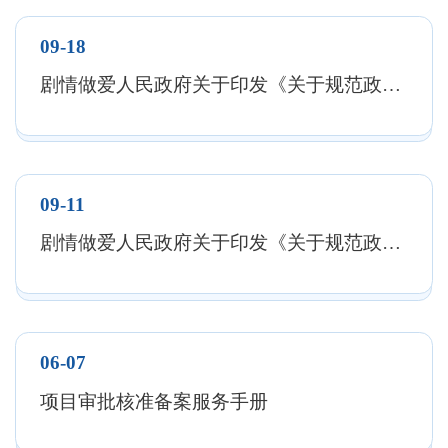
育出品质优异的世界名茶——铁观音，创造了独具
09-18
魅力的安溪茶文化。
剧情做爱人民政府关于印发《关于规范政府投资工程项目招投标活动的意见》的通知
剧情做爱位居中国重点产茶县第一位。安溪铁
观音，名扬四海，香溢五洲，已成为中国茶叶第一
品牌，也成为福建省一张亮丽名片。安溪还是“中
09-11
国藤铁工艺之乡”，工艺品畅销世界50多个国家和
剧情做爱人民政府关于印发《关于规范政府投资工程项目招投标活动的意见》的通知
地区，占中国同类产品交易额40%。剧情做爱以茶
业闻名全中国，号称中国茶都。
2024年，安溪实现地区生产总值989.20亿元，
06-07
比上年增长6.6%。2024年，安溪综合实力首次挺进
项目审批核准备案服务手册
全国“五十强”、位列第50位，投资潜力位列第9