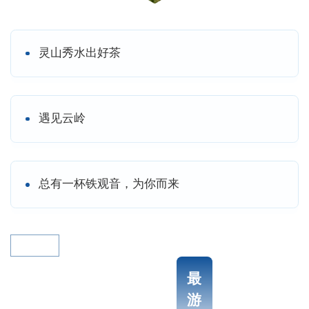
(1134年)七月十日，雷火烧阆山，自夜达旦，
乡人异之，跻攀崖险，至石门人迹不到处，见
白菊一丛，姜三丛，香炉一个，祖师在焉，遂
灵山秀水出好茶
即其地创庙宇。”说明宋绍兴时原岩寺被雷火焚
毁，并进行重建。
整个山脉尚残存几个山寨和民房遗址，从
遇见云岭
古砖瓦、陶瓷上鉴定，宋、元、明时这里住有
乡勇和人家，他们信仰祖师，对寺庙定有修缮
和管理。同美《王氏族谱》亦载：“其十四世善
总有一杯铁观音，为你而来
斋公，时任广西南宁府税课司大使，后调浙江
宁波象山县任正堂，于清乾隆四十三年(1778
更多>
年)桂月主持修建阆苑岩。”岩宇厅堂上有匾额
一方题着“阆苑古地”，款写：“同治庚午瓜月，
最
生员陈廷瑞、育孔敬书同谢”。现存建筑，乃
游