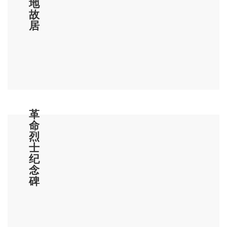
地
胜；岩峰独秀，白茶无价，石笋凌云，夕照烧
故
霞，碧潭映月，好山、好水、好茗，激发豪
居
情。”古往今来，文人墨客游历至此，留下许多
脍炙人口的诗篇。尤其是唐代诗人周朴、宋代
理学家朱熹、明代刑部郎中秦钟震等，他们的
到来及题句，更增添阆苑岩之光彩。
阆苑岩北侧有一峭拔石笋，石笋与石崖仅
革
裂一罅，岈然成洞。相传石笋之处，曾有住僧
命
三人。这石笋高约五丈，天生两朵夹石的中
烈
士
缝，仅留的一株白茶。传闻夏至日正午的阳光
纪
和冬至夜子刻正的月华，光芒穿孔而入，蔚为
念
碑
奇观。宋代朱熹标题“清溪八景”之一“阆岩夕
照”即指此。从岩寺对联：“紫阳标八景阆岩夕
照其一；广舆记万山清溪胜地无双。” “名标阆