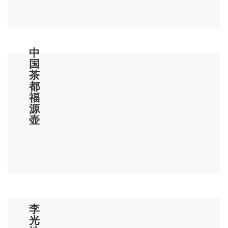
蜒，蓝溪如带，高楼林立，风光如画。村舍、
公路、山径，及至仙苑的碧溪，西来的蓝水，
都在脚下转萦汇向古邑凤麓之间。有联曰：“襟
中
两水而带龙湖，汇百涧而潋滟东流。”一时眼界
国
豁然，胸怀坦然。
茶
岩寺周围有许多美妙绝伦的自然景观，雾
都
福
绕阆苑、石径通幽、花艳草翠、石笋孤峰。晨
源
时，花开鸟鸣松竹滴翠；夜时，清风拂月细泉
壶
流水；晴时，石笋孤峰阆岩夕照；雨时，雾绕
宝殿人间仙境。山美、水美、境美——无论何
时，都能给人以最美的享受！
过化鸿儒标胜景
“阆苑何奇？唐士留诗，宋儒标景，元宦
李
泼墨，明彦参禅，名臣、名僧、名流，登临览
光