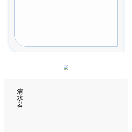
而来，故又名浪来山。阆苑山脉自南安翔云逶
迤而来，至此骧首蹑足，其势有不可遏止者。
左翼为铁峰山，小说中宋大将杨文广平闽南十
八洞，其中的“铁松洞”即在此。右翼与峨峰
山、笔架山相连；面与观音山、凤山相望。
阆苑岩宇建在海拔400米处稍凹平处，
是“沉风聚气”的灵胜境地。岩宇依山而筑，
成“虎落山”单檐歇山顶构式，坐北朝南，宽深
三间，还附设有四大将庙、山门亭阁、钟鼓楼
等。环顾四周，浓郁木荫，宇舍隐约密藏在万
清
绿之间。
水
岩
“千重碧树锁青苑，万里云山入画图。”站
在门口庭板之上，凭栏杆处俯瞰，巨壑千仞，
只见万山朝奉，远峰重叠，岫隙云流；公路蜿