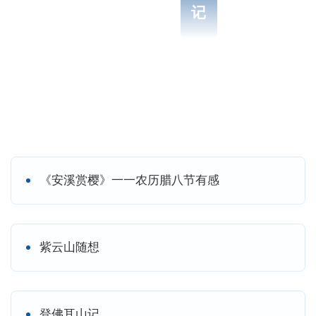
1999年旅居新加坡的同美陈氏侨亲捐资，及家
记
乡信众积极集资，依原址重建。
岩宇同祀清水祖师，据说，元代至正二十
年庚子（1360）永春小岵陈昆禄来安溪同美定
居，是同美陈氏开基始祖。陈普足（清水祖
师）正是陈昆禄的高祖叔。故先祖就亲切地称
陈普足为“老三叔”。
每年，阆苑祖师迎春民俗，相传始自元
《安溪赏樱》一一农历腊八节有感
代，盛在明清。迎春订在正月初六清水祖师出
生之日。乡人抬着阆苑祖师和清水祖师绕境，
驱邪镇魔，祈求风调雨顺、五谷丰登、六畜兴
紫云山随想
旺、合境平安。
达摩，全称菩提达摩，南天竺人，婆罗门
种姓，自称佛传禅宗第二十八祖，于南朝梁武
登佛耳山记