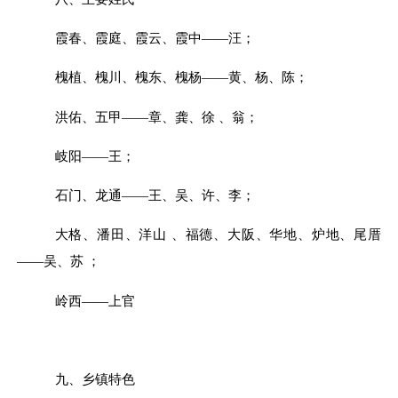
霞春、霞庭、霞云、霞中
——汪；
槐植、槐川、槐东、槐杨
——黄、杨、陈；
洪佑、五甲
——章、龚、徐 、翁；
岐阳
——王；
石门、龙通
——王、吴、许、李；
大格、潘田、洋山
、福德、大阪、华地、炉地、尾厝
——吴、苏 ；
岭西
——上官
九
、
乡镇
特色