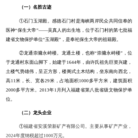
（一）名胜古迹
①
石门玉湖殿。感德
石门村是海峡两岸民众共同信奉的
医神
“保生大帝”——吴真人的出生地，位于石门村的第七批福
建省文物保护单位“玉湖殿”，是奉祀保生大帝的祖籍殿。
②
龙通崇墉永峙楼。龙通土楼，也称
“崇墉永峙楼”，位
于龙通村东面山脚下，始建于1644年，由许氏祖先巨资兴建，
土楼气势雄伟，呈正方形，楼阁式土木结构，坐东南向西北，
高11米，长、宽各29米，占地面积1000多平方米，建筑面积
2000多平方米。2013年1月列入福建省第八批省级文物保护单
位。
（二）龙头企业
①
福建省安溪荣新矿产有限公司。主要从事矿产产业，
2024年度纳税超过1000万元
。