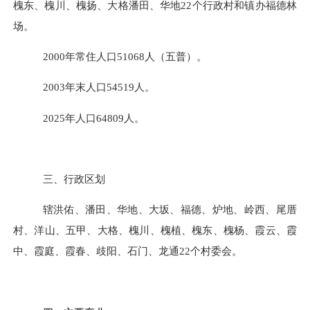
槐东、槐川、槐扬、大格潘田、华地22个行政村和镇办福德林
场。
2000年常住人口51068人（五普）。
2003年末人口54519人。
2025年人口
64809
人。
三、行政区划
辖洪佑、潘田、华地、大坂、福德、炉地、岭西、尾厝
村、洋山、五甲、大格、槐川、槐植、槐东、槐杨、霞云、霞
中、霞庭、霞春、歧阳、石门、龙通
22个村委会。