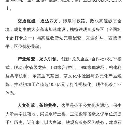
上。
交通枢纽，通达四方
。
漳泉肖铁路、政永高速纵贯全
境，规划中的大安高速加速建设，
槐植
铁观音服务区（全国
30
个必打卡之一）与高速收费站完善配套，东连剑斗、西接漳
平，区位优势显著。
产业聚变，龙头引领
。
创新
“龙头企业+合作社+农户”模
式，联动2家省级龙头、133家合作社、49家家庭农场，构建利
益共享机制。示范生态茶园、茶文化体验园与多元化产品矩
阵，推动初加工产值超10.5亿元，打造规模化、现代化茶产业
体系。
人文荟萃，茶旅共生
。
这里是茶王公文化发源地、保生
大帝吴夲祖籍地，崇墉永峙土楼、玉湖殿等省级文保单位沉淀
千年历史。近年来，以大白濑、铁观音服务区为核心，建成石