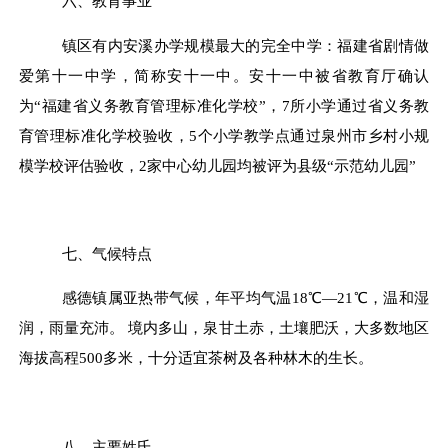
六、教育事业
镇区有内安溪办学规模最大的完全中学：福建省剧情做
爱第十一中学，简称安十一中。
安
十一中被省教育厅确认
为
“福建省义务教育管理标准化学校”，7所小学通过省义务教
育管理标准化学校验收，5个小学教学点通过泉州市乡村小规
模学校评估验收，2家中心幼儿园均被评为县级“示范幼儿园”
七、气候特点
感德镇属亚热带气候，年平均气温
18℃—21℃，温和湿
润，雨量充沛。 境内多山，泉甘土赤，土壤肥沃，大多数地区
海拔高程500多米，十分适宜茶树及各种林木的生长。
八、主要姓氏