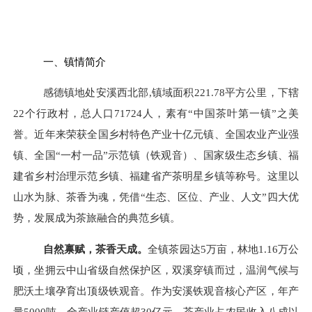
一、镇情简介
感德镇地处安溪西北部
,镇域面积221.78平方公里，下辖
22个行政村，总人口71724人，素有“中国茶叶第一镇”
之美
誉
。近年来荣获全国乡村特色产业十亿元镇、全国农业产业强
镇、全国
“一村一品”示范镇（铁观音）、国家级生态乡镇、福
建省乡村治理示范乡镇、
福建省产茶明星乡镇
等称号。这里以
山水为脉、茶香为魂，凭借
“生态、区位、产业、人文”四大优
势，发展成为茶旅融合的典范乡镇。
自然禀赋，茶香天成
。
全镇茶园达
5万亩，林地1.16万公
顷，坐拥云中山省级自然保护区，双溪穿镇而过，温润气候与
肥沃土壤孕育出顶级铁观音。作为安溪铁观音核心产区，年产
量5000吨，全产业链产值超30亿元，茶产业占农民收入八成以