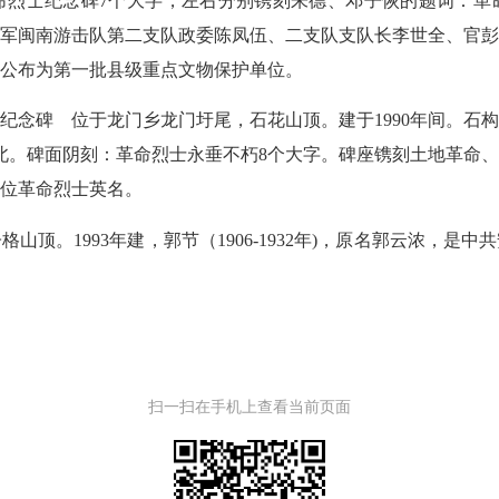
命烈士纪念碑7个大字，左右分别镌刻朱德、邓子恢的题词：革
军闽南游击队第二支队政委陈凤伍、二支队支队长李世全、官彭
政府公布为第一批县级重点文物保护单位。
碑 位于龙门乡龙门圩尾，石花山顶。建于1990年间。石
北。碑面阴刻：革命烈士永垂不朽8个大字。碑座镌刻土地革命
8位革命烈士英名。
1993年建，郭节（1906-1932年)，原名郭云浓，是中共
扫一扫在手机上查看当前页面