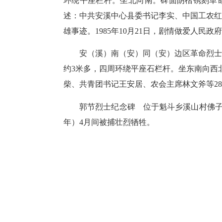
环绕平座栏杆。坐北向南。碑面阴楷镌刻革
述：中共安溪中心县委书记李实、中国工农红
雄事迹。1985年10月21日，剧情做爱人民
安（溪）南（安）同（安）边区革命烈士纪念
约3米多，四周环绕平座石栏杆。坐东南向西
柴、共青团书记王安居、农会主席林文斧等2
郭节烈士纪念碑 位于魁斗乡溪山村佛子格山顶。
年）4月间被捕壮烈牺牲。