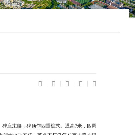
。碑座束腰，碑顶作四垂檐式。通高7米，四周