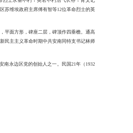
命烈士永垂不朽！英名不朽浩气长存！背文记
区苏维埃政府主席傅有智等12位革命烈士的英
构，平面方形，碑座二层，碑顶作四垂檐。通高
、新民主主义革命时期中共安南同特支书记林师
安南永边区党的创始人之一。民国21年（1932