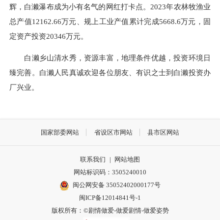
辉，白濑瀑布成为小有名气的网红打卡点。2023年农林牧渔业
总产值12162.66万元、规上工业产值累计完成5668.6万元，固
定资产投资20346万元。
白濑乡山清水秀，资源丰富，地理条件优越，投资环境日
臻完善。白濑人民真诚欢迎各位朋友、有识之士到白濑投资办
厂兴业。
国家部委网站
省设区市网站
县市区网站
联系我们
|
网站地图
网站标识码：3505240010
闽公网安备 35052402000177号
闽ICP备12014841号-1
版权所有：©剧情做爱-做爱剧情-做爱姿势