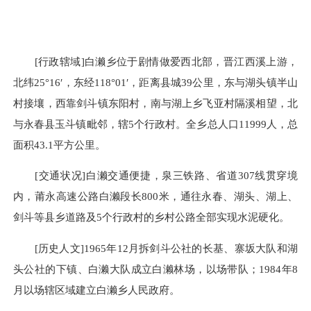
[行政辖域]白濑乡位于剧情做爱西北部，晋江西溪上游，
北纬25°16′，东经118°01′，距离县城39公里，东与湖头镇半山
村接壤，西靠剑斗镇东阳村，南与湖上乡飞亚村隔溪相望，北
与永春县玉斗镇毗邻，辖5个行政村。全乡总人口11999人，总
面积43.1平方公里。
[交通状况]白濑交通便捷，泉三铁路、省道307线贯穿境
内，莆永高速公路白濑段长800米，通往永春、湖头、湖上、
剑斗等县乡道路及5个行政村的乡村公路全部实现水泥硬化。
[历史人文]1965年12月拆剑斗公社的长基、寨坂大队和湖
头公社的下镇、白濑大队成立白濑林场，以场带队；1984年8
月以场辖区域建立白濑乡人民政府。