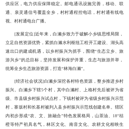
供应区，电力供应保障稳定。邮电通讯设施完善，移动、联
通、泉灵通信号覆盖全乡，村村通程控电话，村村通有线电
视、村村通电台广播。
[发展定位]近年来，白濑乡致力于破解小乡镇思维局限，
立足自然资源优势，紧抓白濑水利枢纽工程开工建设、湖头高
速出口的建成机遇，以乡村振兴为抓手，围绕“生态立乡、旅
游兴乡”的总目标，坚持发展和保护并重，生态与旅游并举，
统筹全乡生态旅游资源，打造“林海白濑”。
[经济社会状况]白濑乡深挖各村特色资源，整乡推进乡村
振兴。白濑乡下辖5个村，其中白濑村、上格村先后被评为省
级、市县级乡村振兴试点村，下镇村被评为省级乡村振兴示范
村，寨坂村和长基村被列入县乡村振兴示范线创建名单。辖区
内初步形成“农、文、旅融合”特色发展格局，山茶油、18°桔
橙等特产初具名气，林区文化、南音文化、农耕文化相映生