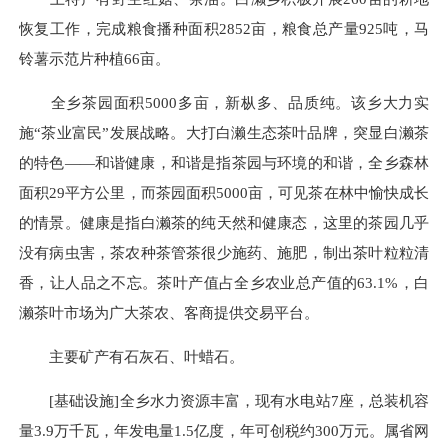
恢复工作，完成粮食播种面积2852亩，粮食总产量925吨，马
铃薯示范片种植66亩。
全乡茶园面积5000多亩，新枞多、品质纯。该乡大力实
施“茶业富民”发展战略。大打白濑生态茶叶品牌，突显白濑茶
的特色——和谐健康，和谐是指茶园与环境的和谐，全乡森林
面积29平方公里，而茶园面积5000亩，可见茶在林中愉快成长
的情景。健康是指白濑茶的纯天然和健康态，这里的茶园几乎
没有病虫害，茶农种茶管茶很少施药、施肥，制出茶叶粒粒清
香，让人品之不忘。茶叶产值占全乡农业总产值的63.1%，白
濑茶叶市场为广大茶农、客商提供交易平台。
主要矿产有石灰石、叶蜡石。
[基础设施]全乡水力资源丰富，现有水电站7座，总装机容
量3.9万千瓦，年发电量1.5亿度，年可创税约300万元。属省网