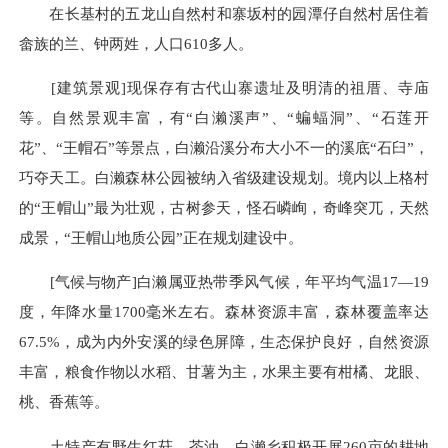
在长基村的五龙山自然村和寨坂村的园潭仔自然村居住着
畲族的兰、钟两姓，人口610多人。
[建筑景观]现保存有古代山寨遗址及明清的祖厝、寺庙
等。自然景观丰富，有“白濑溪声”、“蝙蝠洞”、“石莲开
花”、“王帽石”等景点，白濑沿溪分布大小不一的溪底“石臼”，
巧夺天工。白濑森林公园被纳入省级建设规划。境内以上格村
的“王帽山”最为壮观，古树参天，怪石嶙峋，奇峰突兀，天然
成景，“王帽山地质公园”正在规划建设中。
[气候与物产]白濑属亚热带季风气候，年平均气温17—19
度，年降水量1700毫米左右。森林资源丰富，森林覆盖率达
67.5%，成为内外安溪的绿色屏障，生态保护良好，自然资源
丰富，粮食作物以水稻、甘薯为主，水果主要有柑橘、龙眼、
桃、香蕉等。
土特产有野生红菇、茶油。白濑乡积极开展260亩的耕地