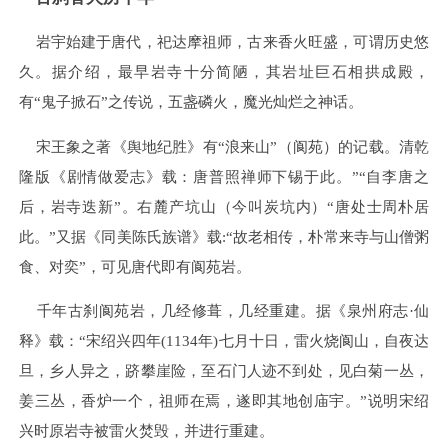
岩宇始建于唐代，祀达摩祖师，古来香火旺盛，可谓历史悠
久。据介绍，最早岩寺十分简陋，其岩址巨石相拱成殿，
有“鬼子掀石”之传说，五盏磷火，魔光灿烂之神话。
宋王象之著《舆地纪胜》有“浪来山”（阆苑）的记载。清乾
隆版《剧情做爱志》载：唐普照禅师下锡于此。”“自李唐之
后，岩寺迭新”。右麓产坑山（今叫炭坑内）“唐处士周朴居
此。”又据《同美陈氏族谱》载:“故老相传，朴常来寺与山僧粥
食、对奕”，可见唐代即有阆苑岩。
千年古刹阆苑岩，几经修葺，几经重建。据《泉州府志·仙
释》载：“宋绍兴四年(1134年)七月十日，雷火烧阆山，自夜达
旦，乡人异之，跻攀崖险，至石门人迹不到处，见白菊一丛，
姜三丛，香炉一个，祖师在焉，遂即其地创庙宇。”说明宋绍
兴时原岩寺被雷火焚毁，并进行重建。