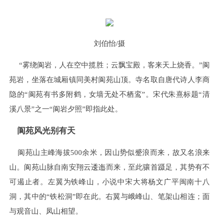
刘伯怡/摄
“雾绕阆岩，人在空中揽胜；云飘宝殿，客来天上烧香。”阆
苑岩，坐落在城厢镇同美村阆苑山顶。寺名取自唐代诗人李商
隐的“阆苑有书多附鹤，女墙无处不栖鸾”。宋代朱熹标题“清
溪八景”之一“阆岩夕照”即指此处。
阆苑风光别有天
阆苑山主峰海拔500余米，因山势似蹙浪而来，故又名浪来
山。阆苑山脉自南安翔云逶迤而来，至此骧首蹑足，其势有不
可遏止者。左翼为铁峰山，小说中宋大将杨文广平闽南十八
洞，其中的“铁松洞”即在此。右翼与峨峰山、笔架山相连；面
与观音山、凤山相望。