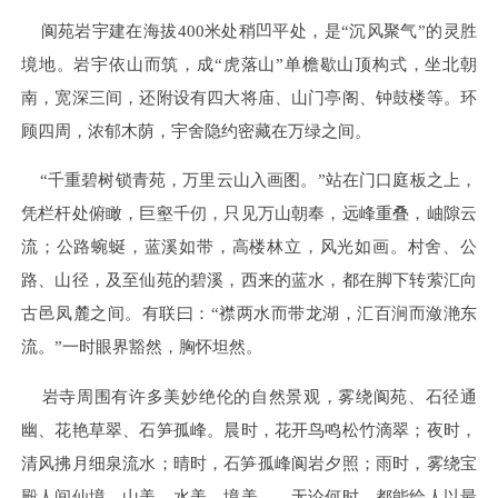
阆苑岩宇建在海拔400米处稍凹平处，是“沉风聚气”的灵胜
境地。岩宇依山而筑，成“虎落山”单檐歇山顶构式，坐北朝
南，宽深三间，还附设有四大将庙、山门亭阁、钟鼓楼等。环
顾四周，浓郁木荫，宇舍隐约密藏在万绿之间。
“千重碧树锁青苑，万里云山入画图。”站在门口庭板之上，
凭栏杆处俯瞰，巨壑千仞，只见万山朝奉，远峰重叠，岫隙云
流；公路蜿蜒，蓝溪如带，高楼林立，风光如画。村舍、公
路、山径，及至仙苑的碧溪，西来的蓝水，都在脚下转萦汇向
古邑凤麓之间。有联曰：“襟两水而带龙湖，汇百涧而潋滟东
流。”一时眼界豁然，胸怀坦然。
岩寺周围有许多美妙绝伦的自然景观，雾绕阆苑、石径通
幽、花艳草翠、石笋孤峰。晨时，花开鸟鸣松竹滴翠；夜时，
清风拂月细泉流水；晴时，石笋孤峰阆岩夕照；雨时，雾绕宝
殿人间仙境。山美、水美、境美——无论何时，都能给人以最