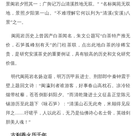
景阆岩夕照其一；广舆记万山清溪胜地无双。” “名标阆苑无双
地，景照夕阳第一山。”不难理解它何以列为“清溪(安溪)八
景”之一。
阆苑岩历史上曾因产白茶闻名，朱文公题写“白茶特产推无
价，石笋孤峰别有天”的门柱茶联，点出此地白茶的珍稀宝
贵，是研究安溪茶史的重要例证，具有较高的历史和文化研究
价值。
明代阆苑岩名扬迩遐，明万历甲辰进士、刑部郎中秦钟震于
壁上题回文诗：“阆瀛到者谁游客，好事春山高枕石。凉冷轻
烟带杖藜，苍苍倒影斜阳夕。”而清乾隆进士义征县正堂陈元
锡游历至此题下《咏石笋》：“清溪山石无此奇，米颠得见应
拜之……吁嗟乎，人以此石，无乃是仙佛诗心名士骨，英雄剑
胆美人魂！”
古刹香火历千年