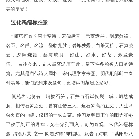
美的享受！
过化鸿儒标胜景
“阆苑何奇？唐士留诗，宋儒标景，元宦泼墨，明彦参禅，
名臣、名僧、名流，登临览胜；岩峰独秀，白茶无价，石笋凌
云，夕照烧霞，碧潭映月，好山、好水、好茗，激发豪
情。”古往今来，文人墨客游历至此，留下许多脍炙人口的诗
篇。尤其是唐代诗人周朴、宋代理学家朱熹、明代刑部郎中秦
钟震等，他们的到来及题句，更增添阆苑岩之光彩。
阆苑岩北侧有一峭拔石笋，石笋与石崖仅裂一罅，岈然成
洞。相传石笋之处，曾有住僧三人。这石笋高约五丈，天生两
朵夹石的中缝，仅留的一株白茶。传闻夏至日正午的阳光和冬
至夜子刻正的月华，光芒穿孔而入，蔚为奇观。宋代朱熹标
题“清溪八景”之一“阆岩夕照”即指此。从岩寺对联：“紫阳标八