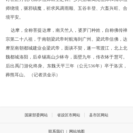
师绕境，驱邪镇魔，祈求风调雨顺、五谷丰登、六畜兴旺、合
境平安。
达摩，全称菩提达摩，南天竺人，婆罗门种姓，自称佛传禅
宗第二十八祖，于南朝梁武帝时航海到广州。梁武帝信佛，达
摩至南朝都城建业会梁武帝，面谈不契，遂一苇渡江，北上北
魏都城洛阳，后卓锡嵩山少林寺，面壁九年，传衣钵于慧可。
后出禹门游化终身。东魏天平三年（公元536年）卒于洛滨，
葬熊耳山。 （记者洪金示）
国家部委网站
省设区市网站
县市区网站
联系我们
|
网站地图