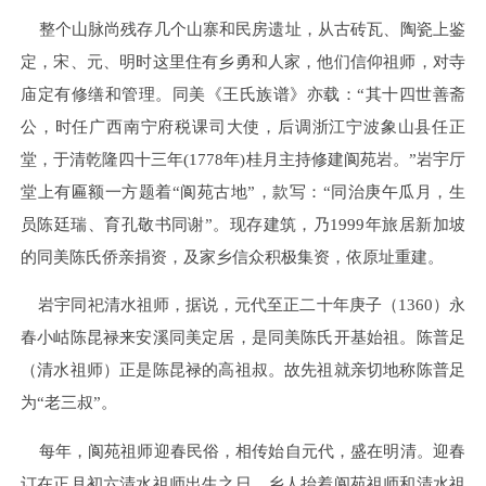
整个山脉尚残存几个山寨和民房遗址，从古砖瓦、陶瓷上鉴
定，宋、元、明时这里住有乡勇和人家，他们信仰祖师，对寺
庙定有修缮和管理。同美《王氏族谱》亦载：“其十四世善斋
公，时任广西南宁府税课司大使，后调浙江宁波象山县任正
堂，于清乾隆四十三年(1778年)桂月主持修建阆苑岩。”岩宇厅
堂上有匾额一方题着“阆苑古地”，款写：“同治庚午瓜月，生
员陈廷瑞、育孔敬书同谢”。现存建筑，乃1999年旅居新加坡
的同美陈氏侨亲捐资，及家乡信众积极集资，依原址重建。
岩宇同祀清水祖师，据说，元代至正二十年庚子（1360）永
春小岵陈昆禄来安溪同美定居，是同美陈氏开基始祖。陈普足
（清水祖师）正是陈昆禄的高祖叔。故先祖就亲切地称陈普足
为“老三叔”。
每年，阆苑祖师迎春民俗，相传始自元代，盛在明清。迎春
订在正月初六清水祖师出生之日。乡人抬着阆苑祖师和清水祖