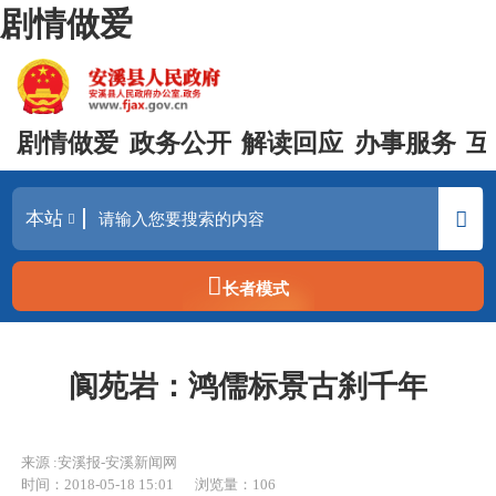
剧情做爱
剧情做爱
政务公开
解读回应
办事服务
互
长者模式
阆苑岩：鸿儒标景古刹千年
来源 :安溪报-安溪新闻网
时间：2018-05-18 15:01
浏览量：
106