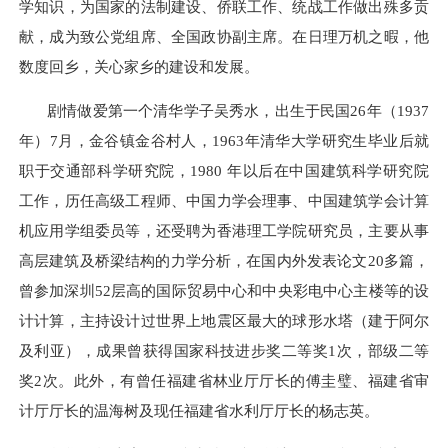
学知识，为国家的法制建设、侨联工作、统战工作做出殊多贡
献，成为致公党组席、全国政协副主席。在日理万机之暇，他
数度回乡，关心家乡的建设和发展。
剧情做爱第一个清华学子吴秀水，出生于民国26年（
1937
年）
7
月，金谷镇金谷村人，
1963
年清华大学研究生毕业后就
职于交通部科学研究院，
1980
年以后在中国建筑科学研究院
工作，历任高级工程师、中国力学会理事、中国建筑学会计算
机应用学组委员等，还受聘为香港理工学院研究员，主要从事
高层建筑及桥梁结构的力学分析，在国内外发表论文
20
多篇，
曾参加深圳
52
层高的国际贸易中心和中央彩电中心主楼等的设
计计算，主持设计过世界上地震区最大的球形水塔（建于阿尔
及利亚），成果曾获得国家科技进步奖二等奖
1
次，部级二等
奖
2
次。此外，有曾任福建省林业厅厅长的傅圭璧、福建省审
计厅厅长的温海树及现任福建省水利厅厅长的杨志英。