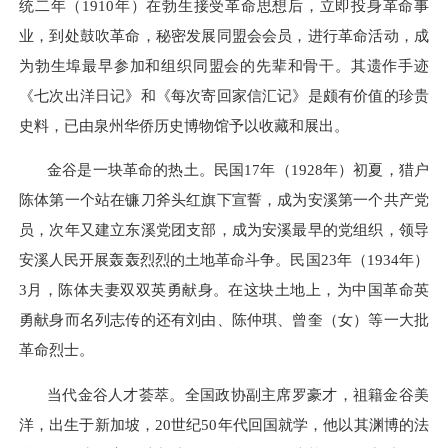
统二年（
1910
年）在勃生接受革命思想后，立即投身革命事
业，到处鼓吹革命，秘密发展同盟会会员，进行革命活动，成
为勃生埠最早参加和组织同盟会的先辈和骨干。其遗作手迹
《七次出洋日记》和《每次寄回家信汇记》是颇有价值的珍贵
史料，已由泉州华侨历史博物馆予以收藏和展出。
金谷是一块革命的热土。民国17年（
1928
年）初夏，猎户
陈体第一个站在镰刀斧头红旗下宣誓，成为安溪第一个共产党
员，次年又建立东溪党团支部，成为安溪最早的党组织，领导
安溪人民开展轰轰烈烈的土地革命斗争。民国
23
年（
1934
年）
3
月，陈体夫妻双双英勇献身。在这块土地上，为中国革命英
勇献身而名列志传的还有刘由、陈仲琪、曾奎（女）等一大批
革命烈士。
当代金谷人才荟萃。全国政协副主席罗豪才，祖籍金谷美
洋，出生于新加坡，20世纪
50
年代回国就学，他以其渊博的法