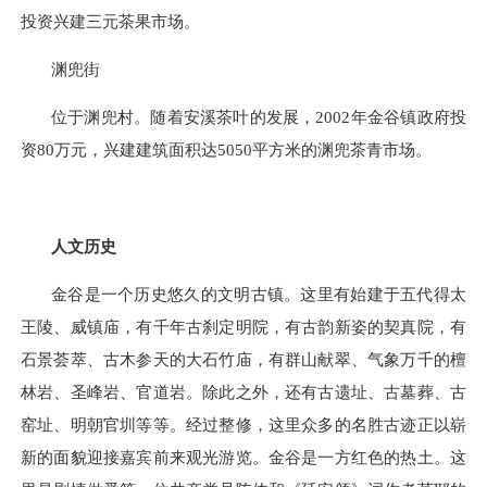
投资兴建三元茶果市场。
渊兜街
位于渊兜村。随着安溪茶叶的发展，2002年金谷镇政府投
资
80
万元，兴建建筑面积达
5050
平方米的渊兜茶青市场。
人文历史
金谷是一个历史悠久的文明古镇。这里有始建于五代得太
王陵、威镇庙，有千年古刹定明院，有古韵新姿的契真院，有
石景荟萃、古木参天的大石竹庙，有群山献翠、气象万千的檀
林岩、圣峰岩、官道岩。除此之外，还有古遗址、古墓葬、古
窑址、明朝官圳等等。经过整修，这里众多的名胜古迹正以崭
新的面貌迎接嘉宾前来观光游览。金谷是一方红色的热土。这