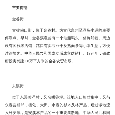
主要街巷
金谷街
古称佛口街，位于金谷村。为古代泉州至湖头水运的主要
停靠点。早时，金谷溪墘曾有一个泊船码头，俗称船巷。周边
设有客栈等店铺，路口有卖煎豆干及熟面条等小本生意，方便
过路旅客。中华人民共和国成立后成立供销社。1994年，镇政
府投资兴建
1.8
万平方米的金谷农贸市场。
东溪街
位于东溪美洋村，又名晒谷坪。该地人口相对集中，又与
永春县相邻，德化、大田、永春的杉木及林产品，通过该地流
入外安溪，是安溪林产品的一个重要集散地。中华人民共和国