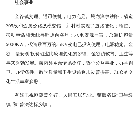
社会事业
金谷镇交通、通讯便捷，电力充足。境内漳泉铁路，省道
205线和金溪公路纵横交错，并村村实现了道路硬化；程控、
移动电话和无线寻呼通向各地；水电资源丰富，总装机容量
5000KW
，投资数百万的
35KV
变电已投入使用，电源稳定。金
谷，是安溪 投资创业比较理想化的乡镇。金谷镇教育、卫生等
事来蓬勃发展。海内外乡亲情系桑梓，热心公益事业，办学创
卫。办学条件、教学质量和卫生设施逐步改善提高。群众的文
化生活丰富多彩，
有线电视网覆盖全镇。人民安居乐业。荣膺省级“卫生级
镇”和“普法达标乡镇”。