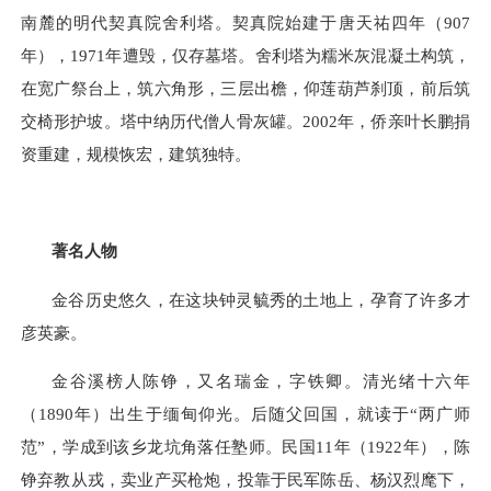
南麓的明代契真院舍利塔。契真院始建于唐天祐四年（
907
年），
1971
年遭毁，仅存墓塔。舍利塔为糯米灰混凝土构筑，
在宽广祭台上，筑六角形，三层出檐，仰莲葫芦刹顶，前后筑
交椅形护坡。塔中纳历代僧人骨灰罐。
2002
年，侨亲叶长鹏捐
资重建，规模恢宏，建筑独特。
著名人物
金谷历史悠久，在这块钟灵毓秀的土地上，孕育了许多才
彦英豪。
金谷溪榜人陈铮，又名瑞金，字铁卿。清光绪十六年
（1890年）出生于缅甸仰光。后随父回国，就读于“两广师
范”，学成到该乡龙坑角落任塾师。民国
11
年（
1922
年），陈
铮弃教从戎，卖业产买枪炮，投靠于民军陈岳、杨汉烈麾下，