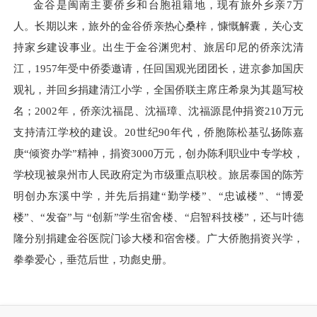
金谷是闽南主要侨乡和台胞祖籍地，现有旅外乡亲7万
人。长期以来，旅外的金谷侨亲热心桑梓，慷慨解囊，关心支
持家乡建设事业。出生于金谷渊兜村、旅居印尼的侨亲沈清
江，
1957
年受中侨委邀请，任回国观光团团长，进京参加国庆
观礼，并回乡捐建清江小学，全国侨联主席庄希泉为其题写校
名；
2002
年，侨亲沈福昆、沈福璋、沈福源昆仲捐资
210
万元
支持清江学校的建设。
20
世纪
90
年代，侨胞陈松基弘扬陈嘉
庚“倾资办学”精神，捐资
3000
万元，创办陈利职业中专学校，
学校现被泉州市人民政府定为市级重点职校。旅居泰国的陈芳
明创办东溪中学，并先后捐建“勤学楼”、“忠诚楼”、“博爱
楼”、“发奋”与 “创新”学生宿舍楼、“启智科技楼”，还与叶德
隆分别捐建金谷医院门诊大楼和宿舍楼。广大侨胞捐资兴学，
拳拳爱心，垂范后世，功彪史册。