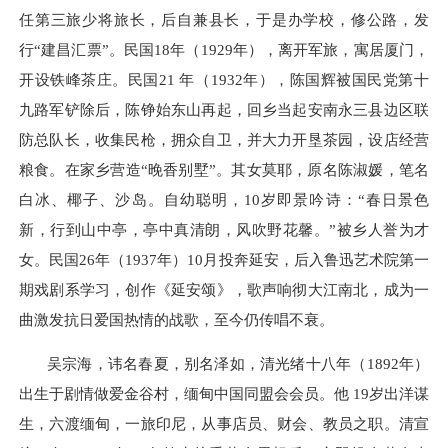
任第三旅少将旅长，后自兼县长，于是办学校，修公路，发
行“建昌汇票”。民国
18
年（
1929
年），离开军旅，寓居厦门，
开设铁峰茶庄。民国
21
年（
1932
年），陈国辉被国民党第十
九路军铲除后，陈铮始东山再起，回乡当起安南永三县边区联
防总队长，收集民枪，拥众自卫，并大力开垦茶园，设店经营
粮食。在家乡营造“晚香别墅”。其女莫耶，原名陈淑媛，笔名
白冰、椰子、沙岛。自幼聪明，
10
岁即景吟诗：“春日景色
新，行到山中亭，亭中真清朗，风吹野花馨。”被乡人誉为才
女。民国
26
年（
1937
年）
10
月投奔延安，后入鲁迅艺术院第一
期戏剧系学习，创作《延安颂》，歌声响彻大江南北，成为一
曲激发抗日爱国热情的战歌，至今仍传唱不衰。
吴宗海，讳名春夏，别名泽如，清光绪十八年（1892年）
出生于剧情做爱金谷村，缅甸中国同盟会会员。他
19
岁出洋谋
生，六渡缅甸，一旅印尼，从事店员、财会、教员之职。清宣