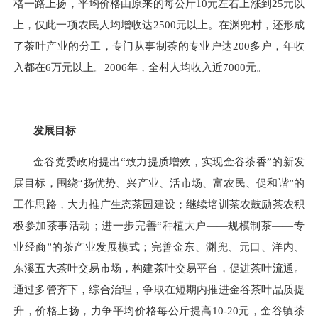
格一路上扬，平均价格由原来的每公斤
10
元左右上涨到
25
元以
上，仅此一项农民人均增收达
2500
元以上。在渊兜村，还形成
了茶叶产业的分工，专门从事制茶的专业户达
200
多户，年收
入都在
6
万元以上。
2006
年，全村人均收入近
7000
元。
发展目标
金谷党委政府提出“致力提质增效，实现金谷茶香”的新发
展目标，围绕“扬优势、兴产业、活市场、富农民、促和谐”的
工作思路，大力推广生态茶园建设；继续培训茶农鼓励茶农积
极参加茶事活动；进一步完善“种植大户——规模制茶——专
业经商”的茶产业发展模式；完善金东、渊兜、元口、洋内、
东溪五大茶叶交易市场，构建茶叶交易平台，促进茶叶流通。
通过多管齐下，综合治理，争取在短期内推进金谷茶叶品质提
升，价格上扬，力争平均价格每公斤提高
10-20
元，金谷镇茶