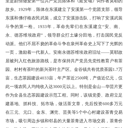
里是剧情做爱第一位共产党员陈体和《延安颂》词作者莫耶的
故乡。1929年，陈体在东溪建立了安溪第一个党团支部，领导
东溪和佛仔格农民武装，成立了安溪游击队，打响了安溪武装
斗争的第一枪。
1933
年，革命先辈们在东溪建立“安、南、
永、德苏维埃政府”，领导群众打土壕分田地，打击国民党反
动派。他们不屈不挠的革命斗争在泉州革命史上写下了光辉的
一页，激励着一代新人。安南永德苏维埃政府旧址——莫耶故
居被列入红色旅游路线，是市保持共产党员先党性教育户有茶
园、村村有茶叶的新兴茶叶主产区。金谷镇共有优质茶园1.7万
亩，生态茶园建设
4033
亩，年产茶近
2500
吨，产值近亿元，仅
此一项农民人均纯收入达
3000
元以上。特别是金山—华芸片更
作为全县生态茶园建设示范工程。同时，该镇党委、政府立足
建基地、抓科技、拓市场，做活茶文章，先后投资
600
多万元
在三元、元口、金东、渊兜、芸美等
5
个中心村建设茶青交易
市场，吸引周边乡镇和邻县的大量茶青进入市场交易，茶青价