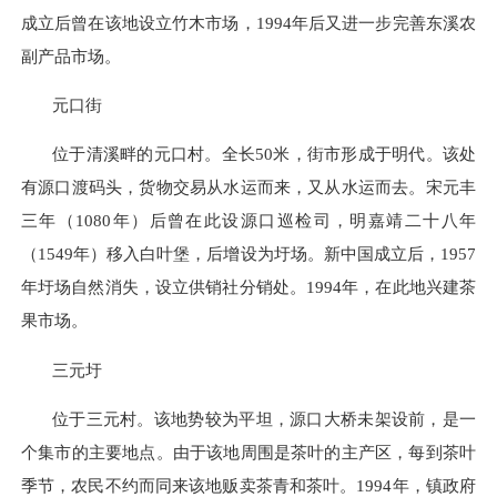
成立后曾在该地设立竹木市场，1994年后又进一步完善东溪农
副产品市场。
元口街
位于清溪畔的元口村。全长50米，街市形成于明代。该处
有源口渡码头，货物交易从水运而来，又从水运而去。宋元丰
三年
（1080
年
）
后曾在此设源口巡检司，明嘉靖二十八年
（1549
年
）
移入白叶堡，后增设为圩场。新中国成立后，
1957
年圩场自然消失，设立供销社分销处。
1994
年，在此地兴建茶
果市场。
三元圩
位于三元村。该地势较为平坦，源口大桥未架设前，是一
个集市的主要地点。由于该地周围是茶叶的主产区，每到茶叶
季节，农民不约而同来该地贩卖茶青和茶叶。1994年，镇政府