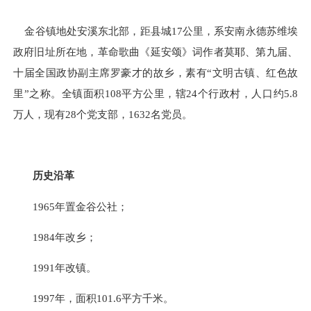
金谷镇地处安溪东北部，距县城
17公里
，系安南永德苏维埃
政府旧址所在地，革命歌曲《延安颂》词作者莫耶、第九届、
十届全国政协副主席罗豪才的故乡，素有
“文明古镇、红色故
里”之称。
全镇面积
108平方公里
，
辖
24个行政村，人口
约
5.
8
万
人，现
有
28
个党支部
，
1
632
名党员
。
历史沿革
1965年置金谷公社；
1984年改乡；
1991年改镇。
1997年，面积
101.6
平方千米。