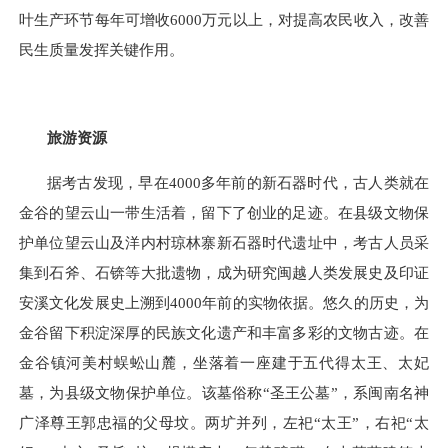
叶生产环节每年可增收
6000
万元以上，对提高农民收入，改善
民生质量发挥关键作用。
旅游资源
据考古发现，早在4000多年前的新石器时代，古人类就在
金谷的望云山一带生活着，留下了创业的足迹。在县级文物保
护单位望云山及洋内村琼林寨新石器时代遗址中，考古人员采
集到石斧、石锛等大批遗物，成为研究闽越人类发展史及印证
安溪文化发展史上溯到
4000
年前的实物依据。悠久的历史，为
金谷留下积淀深厚的民族文化遗产和丰富多彩的文物古迹。在
金谷镇河美村蜈蚣山麓，坐落着一座建于五代得太王、太妃
墓，为县级文物保护单位。该墓俗称“圣王公墓”，系闽南名神
广泽尊王郭忠福的父母坟。两圹并列，左祀“太王”，右祀“太