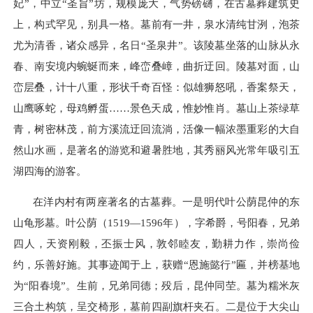
妃”，中立“圣旨”坊，规模庞大，气势磅礴，在古墓葬建筑史
上，构式罕见，别具一格。墓前有一井，泉水清纯甘洌，泡茶
尤为清香，诸众感异，名日“圣泉井”。该陵墓坐落的山脉从永
春、南安境内蜿蜒而来，峰峦叠嶂，曲折迂回。陵墓对面，山
峦层叠，计十八重，形状千奇百怪：似雄狮怒吼，香案祭天，
山鹰啄蛇，母鸡孵蛋……景色天成，惟妙惟肖。墓山上茶绿草
青，树密林茂，前方溪流迂回流淌，活像一幅浓墨重彩的大自
然山水画，是著名的游览和避暑胜地，其秀丽风光常年吸引五
湖四海的游客。
在洋内村有两座著名的古墓葬。一是明代叶公荫昆仲的东
山龟形墓。叶公荫（1519—
1596
年），字希爵，号阳春，兄弟
四人，天资刚毅，丕振士风，敦邻睦友，勤耕力作，崇尚俭
约，乐善好施。其事迹闻于上，获赠“恩施懿行”匾，并榜基地
为“阳春境”。生前，兄弟同德；殁后，昆仲同茔。墓为糯米灰
三合土构筑，呈交椅形，墓前四副旗杆夹石。二是位于大尖山