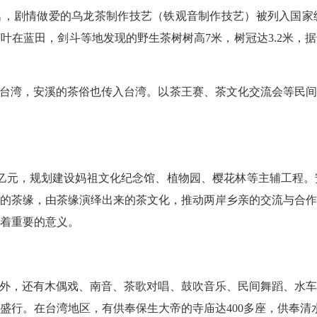
名，剧情做爱
的乌龙茶制作技艺（铁观音制作技艺）被列入国家
在蓝田，剑斗等地发现的野生茶树树高7米，树冠达3.2米，据
台湾，安溪的茶俗也传入台湾。以茶王赛、茶文化交流会等民间
亿元，规划建设妈祖文化纪念馆、植物园、樱花林等主辅工程。
的茶缘，由茶缘演绎出来的茶文化，推动两岸乡亲的交流与合
着重要的意义。
外，还有木偶戏、南音、茶歌对唱、鼓吹音乐、民间舞蹈、水车
盛行。在台湾地区，有供奉保生大帝的寺庙达400多座，供奉清水