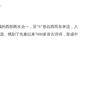
征。
的西部两水合一，呈“S”形自西而东奔流，人
、镌刻了先秦以来7000多首古诗词，形成中