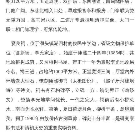
积3120平方米，五进庭院，双护厝，东西巷道，四周绕围墙，
门庭广阔。东巷北端入口处，早建报官亭和报房，门亭联为赞
元重万国，高志局八区。二进厅堂悬挂明清职官像。大门一
联：相门知理学，府第传乾坤。
贤良祠，位于湖头镇湖四村的俊民中学边，省级文物保护单
位（含新衙、李氏家庙）。始建于康熙二十四年(1685年)，其
地原榕树成荫，又名榕树书屋。雍正十一年为表彰李光地改易
今名。祠三进，占地约1000平方米。正堂宽深三间，厅堂内外
环墙嵌大理石，镌刻康熙御书《太极图说》、《巡子牙河建坝
诗》等诗文。祠右有石构碑亭，立碑一方，镌刻雍正《谕祭
文》，赞扬李光地学问优长、一代之完人。祠前后有小桥流
水，南面为临水轩、荷池，夏日荷塘月色，柳树干条，意境幽
美。祠于1990年由族侨依古例重修，碑刻十分丰富，是研究康
熙书法和清初历史的重要实物资料。