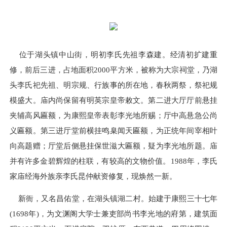
位于湖头镇中山街，明初李氏先祖李森建。经清初扩建重
修，前后三进，占地面积2000平方米，被称为大宗祠堂，乃湖
头李氏祀先祖、明宗规、行族事的所在地，春秋两祭，祭祀规
模盛大。庙内尚保留有明英宗皇帝敕文。第二进大厅厅前悬挂
夹辅高风匾额，为康熙皇帝表彰李光地所赐；厅中高悬急公尚
义匾额。第三进厅堂前横挂鸣臬闻天匾额，为正统年间宰相叶
向高题赠；厅堂后侧悬挂保世滋大匾额，疑为李光地所题。庙
并有许多金碧辉煌的柱联，有较高的文物价值。1988年，李氏
家庙经海外族亲李氏昆仲献资修复，现焕然一新。
新衙，又名昌佑堂，在湖头镇湖二村。始建于康熙三十七年
(1698年)，为文渊阁大学士兼吏部尚书李光地的府第，建筑面