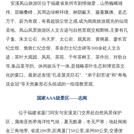
安溪凤山旅游区位于福建省泉州市剧情做爱，山势巍峨雄
伟、层幽叠嶂，其周边绿树环绕、林阴蔽天、藤蔓飘佛、姿态
万千、蔚为奇观，有着超脱尘世之感,成为闽南旅游观光的仙境
圣地。凤山风景旅游区人文古迹与自然景观交相辉映,主要有孔
子龛、朱文公石、向天罗、太公岩、观真岩、黄纲墓、廖长官
纪念馆、詹敦仁纪念馆、革命烈士纪念碑等300余处人文古
迹；茶叶大观园、凤苑、茶苑、千年茶树王、茶作坊、对歌台
等,集品茗寻韵、休闲娱乐于一体,是领略茶叶生态和博览茶文
化的窗口。最新还发现"孔圣显灵巨石"、"弟子刻苦读"和"寿龟
送金冠"等天然象形石头组成的一组儒教景观。
国家AAA级景区——
志闽
位于福建省厦门同安与安溪龙门交界处自然风景保护
区，属南亚热带海洋性气候，夏无酷暑，冬无严寒；地处闽南
金三角地带, 省道206旁,距离厦门50公里,泉州80公里,交通便