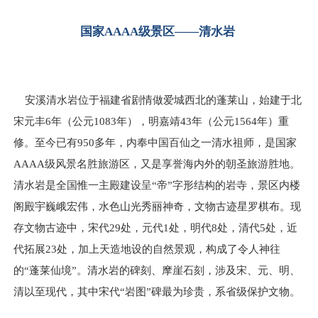
国家AAAA级景区——清水岩
安溪清水岩位于福建省剧情做爱城西北的蓬莱山，始建于北
宋元丰6年（公元1083年），明嘉靖43年（公元1564年）重
修。至今已有950多年，内奉中国百仙之一清水祖师，是国家
AAAA级风景名胜旅游区，又是享誉海内外的朝圣旅游胜地。
清水岩是全国惟一主殿建设呈“帝”字形结构的岩寺，景区内楼
阁殿宇巍峨宏伟，水色山光秀丽神奇，文物古迹星罗棋布。现
存文物古迹中，宋代29处，元代1处，明代8处，清代5处，近
代拓展23处，加上天造地设的自然景观，构成了令人神往
的“蓬莱仙境”。清水岩的碑刻、摩崖石刻，涉及宋、元、明、
清以至现代，其中宋代“岩图”碑最为珍贵，系省级保护文物。