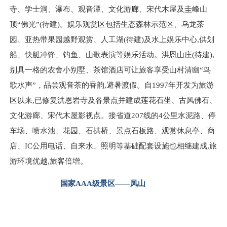
寺、学士洞、瀑布、观音潭、文化游廊、宋代木屋及圭峰山
顶“佛光”(待建)。娱乐观赏区包括生态森林示范区、乌龙茶
园、亚热带果园越野观赏、人工湖(待建)及水上娱乐中心,供划
船、快艇冲锋、钓鱼、山歌表演等娱乐活动。洪恩山庄(待建),
别具一格的农舍小别墅、茶馆酒店可让旅客享受山村清幽“鸟
歌水声”，品尝观音茶的香韵,避暑渡假。自1997年开发为旅游
区以来,已修复洪恩岩寺及各景点并建成莲花石坐、古风佛石、
文化游廊、宋代木屋影视点。接省道207线的4公里水泥路、停
车场、喷水池、花园、石拱桥、景点石板路、观赏休息亭、商
店、IC公用电话、自来水、照明等基础配套设施也相继建成,旅
游环境优越,旅客倍增。
国家AAA级景区——凤山