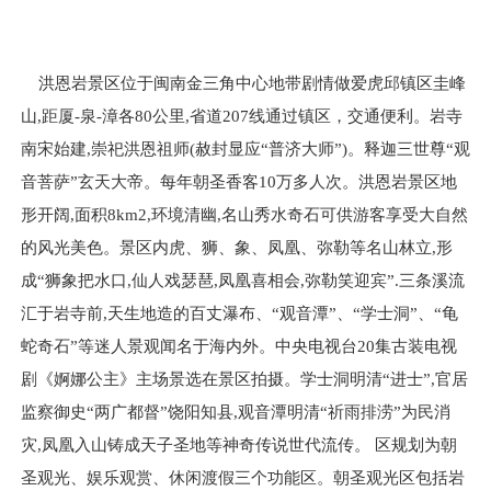
洪恩岩景区位于闽南金三角中心地带剧情做爱虎邱镇区圭峰
山,距厦-泉-漳各80公里,省道207线通过镇区，交通便利。岩寺
南宋始建,崇祀洪恩祖师(赦封显应“普济大师”)。释迦三世尊“观
音菩萨”玄天大帝。每年朝圣香客10万多人次。洪恩岩景区地
形开阔,面积8km2,环境清幽,名山秀水奇石可供游客享受大自然
的风光美色。景区内虎、狮、象、凤凰、弥勒等名山林立,形
成“狮象把水口,仙人戏瑟琶,凤凰喜相会,弥勒笑迎宾”.三条溪流
汇于岩寺前,天生地造的百丈瀑布、“观音潭”、“学士洞”、“龟
蛇奇石”等迷人景观闻名于海内外。中央电视台20集古装电视
剧《婀娜公主》主场景选在景区拍摄。学士洞明清“进士”,官居
监察御史“两广都督”饶阳知县,观音潭明清“祈雨排涝”为民消
灾,凤凰入山铸成天子圣地等神奇传说世代流传。 区规划为朝
圣观光、娱乐观赏、休闲渡假三个功能区。朝圣观光区包括岩