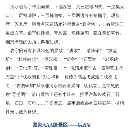
清水岩庙宇依山而筑，下临深壑，为三层楼阁式。一层昊天
口，二层祖师殿，三层释迦楼。三层两边各有檀樾厅、观音
厅、芳名厅。殿后有宋建清水祖师骨灰“真空塔”，上有新筑三
重檐方亭。殿宇红砖墙、青灰瓦，危楼重阁，隐在青松翠竹、
烟岚缭绕的山顶，典雅壮观。
岩宇附近有各具特色的景致：“狮喉”、“清珠帘”、“方鉴
圹”、“枝枝向北”、“罗汉松”、“觉亭”、“石栗柜”、“岩图碑
刻”、“三忠庙”等。“清珠帘”，“一泓清水流千古，四望苍山垒
万重”；“枝枝朝北”为古樟树，相传为感岳飞蒙难而枝杈北
向；“岩图碑刻”系浮雕清水岩石全景碑，明代立，是罕见的
古“导游图”。沿山麓向上还有半岭亭、护界宫和袈裟石、石
船、石臼、石狗……千姿百态。庙宇后峰巅有四根石笋，挺峭
扦天，诚为奇观。
国家AAA级景区——
洪恩岩