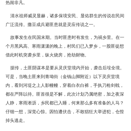
热闹非凡。
清水祖师威灵显赫，诸多保境安民、显佑群生的传说在民间
广泛流传。撒豆成兵避匪患就是灵应传说之一。
故事发生在民国末期。当时匪患时有发生，为祸乡里。在一
个月黑风高、寒雨潇潇的晚上，村民们已入梦乡，一股匪徒想
借此时机突袭乡里，纵火烧房，抢劫财物。
据传，土匪阴谋本是要从灵庆堂境内开始，袭击后垵全境。
可是，当晚土匪来到青坳街（金钱山脚附近）以下灵庆堂境
内，看到河堤之上人影幢幢，穿着白衣白裤，手执刀枪剑戟，
都在严阵以待。匪首很是不解，此次计划乃属绝密，加之夜深
人静，寒雨淅沥，乡民都已入睡，何来那么多有准备的人马？
仔细一想，深觉心惊。因怕遭伏击，不敢猖狂大举进犯，仓惶
掉头逃走。