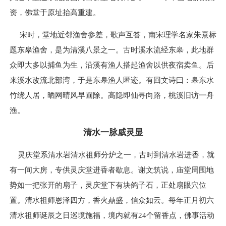
资，佛堂于原址抬高重建。
宋时，堂地近邻渔舍参差，歌声互答，南宋理学名家朱熹标
题东皋渔舍，是为清溪八景之一。古时溪水流经东皋，此地群
众即大多以捕鱼为生，沿溪有渔人搭起渔舍以供夜宿卖鱼。后
来溪水改流北部湾，于是东皋渔人匿迹。有回文诗曰：皋东水
竹绕人居，晒网晴风早圃除。高隐即仙寻向路，桃溪旧访一舟
渔。
清水一脉威灵显
灵庆堂系清水岩清水祖师分炉之一，古时到清水岩进香，就
有一间大房，专供灵庆堂进香者歇息。谢文筑说，庙堂周围地
势如一把张开的扇子，灵庆堂下有块鸽子石，正处扇眼穴位
置。清水祖师恩泽四方，香火鼎盛，信众如云。每年正月初六
清水祖师诞辰之日巡境施福，境内就有24个留香点，佛事活动