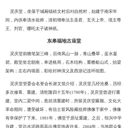
灵庆堂，坐落于城厢镇砖文村后刈自然村，始建于南宋年
间，内供奉清水祖师，清初增奉法主圣君、玄天上帝、境主尊
王、判官、哪吒太子诸神祇。
东皋福地古庙堂
灵庆堂前瞻笔架三峰，后倚凤山一脉，青山叠翠，蓝水凝
碧。殿堂坐北朝南，单进格局，石木结构，重檐歇山式，抬梁
架构；左右内墙面，彩绘封神演义及西游记连环组图。
灵庆堂管委会名誉会长谢文筑介绍，灵庆堂几经沧桑，历经
多次修葺、重建。清乾隆四十五年(1780年)，灵庆堂曾进行重
建。堂内二梁中间，悬挂清重建时，所留灵庆堂匾额。文化大
革命期间，遭受破坏，有信士冒风险藏祖师佛像于家中，佛像
有幸保护了下来。1981年，佛堂于原址重建。之后，恒兴中学
兴建，堂边水泥路面高出佛堂地表许多。2004年，当地群众集