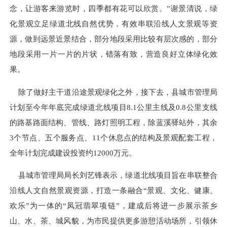
念，让游客来游览时，四季都有花可以欣赏。”谢景清说，绿
化景观立足绿道北线自然优势，有效串联沿线人文景观等资
源，做到远景近景结合，部分地段采用比较有层次感的，部分
地段采用一片一片的片状，错落有致，营造良好立体绿化效
果。
除了做好主干道沿途景观绿化之外，接下去，县城市管理局
计划至今年年底完成绿道北线项目8.1公里主线及0.8公里支线
的路基路面结构、管线、路灯照明工程，除蓝溪驿站外，其余
3个节点、五个服务点、11个休息点的结构及景观配套工程，
全年计划完成建设投资约12000万元。
县城市管理局局长刘艺锋表示，绿道北线项目旨在串联整合
沿线人文自然景观资源，打造一条融合“景观、文化、健康、
欢乐”为一体的“凤冠翡翠项链”，建成后将进一步展示茶乡
山、水、茶、城风貌，为市民提供更多游憩活动场所，引领休