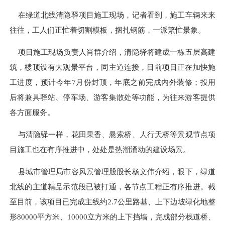
在绿道北线清隐驿项目施工现场，记者看到，施工车辆来来
往往，工人们正忙着切割模板，捆扎钢筋，一派繁忙景象。
项目施工现场负责人肖群介绍，清隐驿将建成一栋五层高建
筑，楼顶设有大观景平台，同主道连接，目前项目正在加快施
工进度，预计今年7月份封顶，年底之前完成内外装修；投用
后将兼具驿站、停车场、游客集散处等功能，为往来游客提供
各方面服务。
与清隐驿一样，花田果香、悬索桥、人行天桥等景观节点项
目施工也在有序推进中，处处是热潮涌动的建设场景。
县城市管理局市容风景管理股股长杨文伟介绍，眼下，绿道
北线的主道精品示范段已被打通，各节点工程正有序推进。截
至目前，该项目已完成主线约2.7公里路基、上下边坡绿化地整
形80000平方米、10000立方米的上下挡墙，完成部分栈道桥、