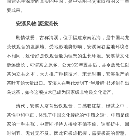
阎雷先生深爱的真实的中国，是中法图书交流取得的又一重
要成果。
安溪风物 源远流长
剧情做爱，古称清溪，位于福建东南沿海，是中国乌龙
茶铁观音的发源地。受地形地势影响，安溪河谷盆地环境各
不相同，这恰好是铁观音最为理想的生长环境。安溪茶文化
源远流长，可谓茶之原乡。公元955年置县后，县令詹敦仁以
茶为立县之本，大力推广种植技术。宋元时期，安溪生产的
茶叶开始大量出口。安溪人在明代发明了“半发酵”技术制作出
乌龙茶，如今这项技术已成为国家级非物质文化遗产。
清代，安溪人培育出铁观音，口感取红茶、绿茶之中，
茶性中和中正，体现了中国文化传统的“中庸之道”。中庸是儒
家的一种主张，中庸即指待人接物不偏不倚、调和折中、因
时制宜、无过无不及。因此它极难把握，需要极高的智慧。